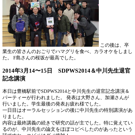
この後は、卒
業生の皆さんのおごりでハマグリを食べ、カラオケをしまし
た。 F島さんの桜坂が最高でした。
2014年3月14〜15日 SDPWS2014＆中川先生退官
記念講演
本日は豊橋駅前でSDPWS2014と中川先生の退官記念講演＆
パーティーが行われました。 発表は大野さん、加瀬さんが
行いました。学生最後の発表お疲れ様でした。
一日目はオーラルセッションの後に中川先生の特別講演があ
りました。
内容は最終講義の続きで研究の話が主でした。特に覚えてい
るのが、中川先生の論文をほぼコピペしたのがあったという