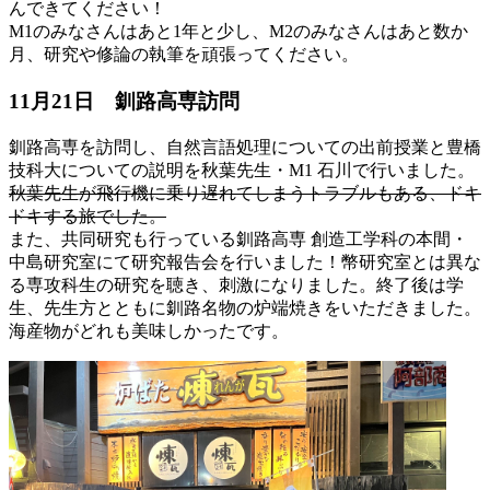
んできてください！
M1のみなさんはあと1年と少し、M2のみなさんはあと数か
月、研究や修論の執筆を頑張ってください。
11月21日 釧路高専訪問
釧路高専を訪問し、自然言語処理についての出前授業と豊橋
技科大についての説明を秋葉先生・M1 石川で行いました。
秋葉先生が飛行機に乗り遅れてしまうトラブルもある、ドキ
ドキする旅でした。
また、共同研究も行っている釧路高専 創造工学科の本間・
中島研究室にて研究報告会を行いました！幣研究室とは異な
る専攻科生の研究を聴き、刺激になりました。終了後は学
生、先生方とともに釧路名物の炉端焼きをいただきました。
海産物がどれも美味しかったです。